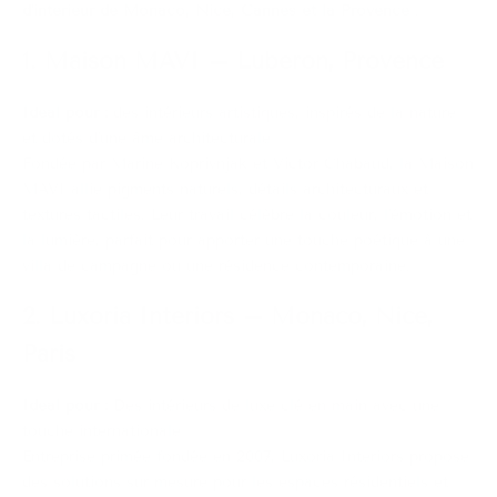
d'intérieur de Monaco, Nice, Cannes et la Provence
.
1. Maison MAVI – Luberon, Provence
Idéal pour :
des intérieurs artistiques, inspirés de la nature
et dotés d'une âme architecturale
Fondée par Marine Koprivnjak et Victor Chabaud, la Maison
MAVI allie pigments naturels, détails architecturaux et
textures tactiles. Leur travail célèbre la couleur, l'émotion et
la lumière, parfait pour apporter une touche poétique à une
villa de campagne ou une résidence contemporaine.
2. Luxoria Interiors – Monaco, Nice,
Paris
Idéal pour :
Des intérieurs de luxe clé en main avec une
touche internationale
Entreprise primée fondée en 2007, Luxoria Interiors propose
des solutions sur mesure pour les espaces résidentiels et