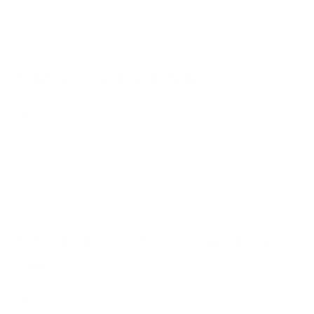
décoration d'intérieur, prenant en charge tous les aspects,
de l'aménagement de l'espace à la décoration. Son travail
est chaleureux, intelligent et résolument chic de la Riviera.
5. Anthony Gire – Cannes
Idéal pour :
les intérieurs contemporains avec des textures
et des détails tendance
Connu pour ses matériaux audacieux, ses finitions soignées
et son aménagement intelligent de l'espace, le travail
d'Anthony Gire est idéal pour les clients en quête d'un
design original et soigné. Ses créations s'intègrent
parfaitement aux maisons et appartements modernes.
6. Studio de création Marc Achkar –
Nice
Idéal pour :
la conception conceptuelle et la visualisation
architecturale