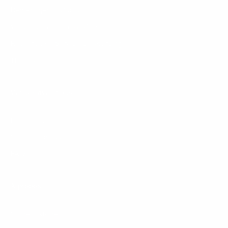
Déménager à Monaco
Vendre des meubles Monaco
Recherche / Service de sourcing
The List
Vendez avec nous
Fonctionnement
Notre promesse
FAQ
À propos
Notre histoire