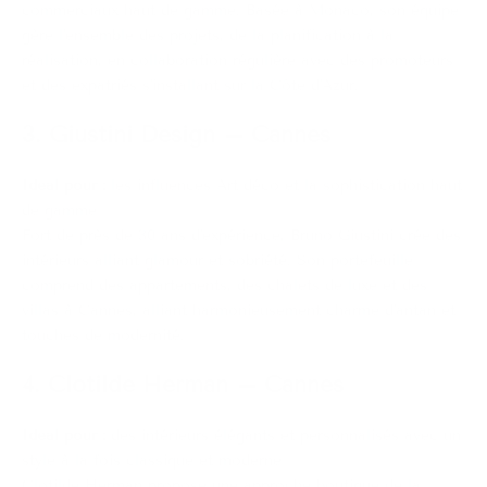
commerciaux haut de gamme. Basée à Monaco, son équipe
gère l'ensemble des projets, de la planification à la
réalisation, en collaboration régulière avec des promoteurs
et des expatriés s'installant sur la Côte d'Azur.
3. Giustini Design – Cannes
Idéal pour :
les influences Art déco et la sophistication haut
de gamme
Fort de près de 30 ans d'expérience, Bruno Giustini crée des
intérieurs alliant glamour et sobriété. Son portefeuille
comprend des appartements, des chalets de luxe et des
villas à Cannes, alliant harmonieusement charme d'antan et
touches de modernité.
4. Clotilde Herman – Cannes
Idéal pour :
des intérieurs élégants et personnalisés avec un
style à la fois classique et moderne
Clotilde Herman propose une approche boutique de la