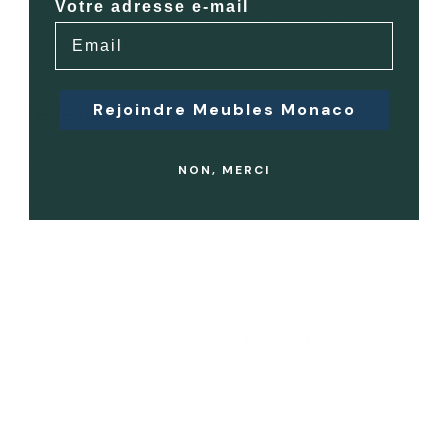
Votre adresse e-mail
souhaitent un résultat cohérent et très soigné, en particulier
pour les nouvelles constructions ou les transformations
complètes de propriétés.
Rejoindre Meubles Monaco
Réflexions finales
Choisir un architecte d'intérieur dans le sud de la France ou
NON, MERCI
à Monaco n'est pas seulement une question de goût : c'est
aussi une question de confiance, d'exécution et de
collaboration. Que vous souhaitiez une transformation
radicale ou une rénovation discrète, le bon architecte
d'intérieur saura transformer votre maison en un havre de
paix à la fois intime et élégant.
Besoin d'aide pour meubler votre nouvelle propriété ?
Meubles Monaco travaille en étroite collaboration avec les
plus grands designers de la Riviera. Laissez-nous vous
accompagner dans la recherche et l'aménagement de votre
intérieur avec des solutions de mobilier haut de gamme