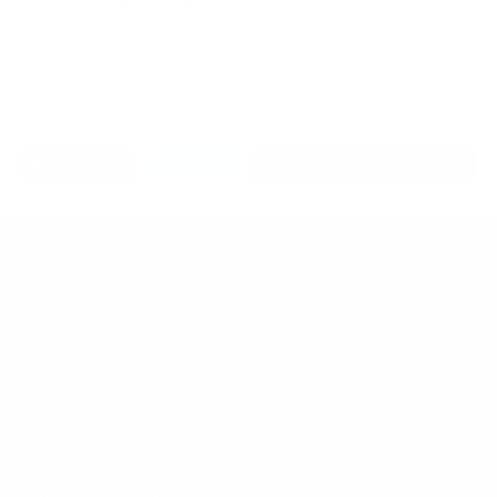
soigneusement sélectionnées.
Partager
En savoir plus
Les meilleurs meubles de luxe pour chaque pièce de votre
maison sur la Riviera
Concevoir une maison sur la Côte d'Azur ou à Monaco ne
se résume pas à meubler un espace : il s'agit de créer une
expérience d'élégance au quotidien. Chaque pièce a sa