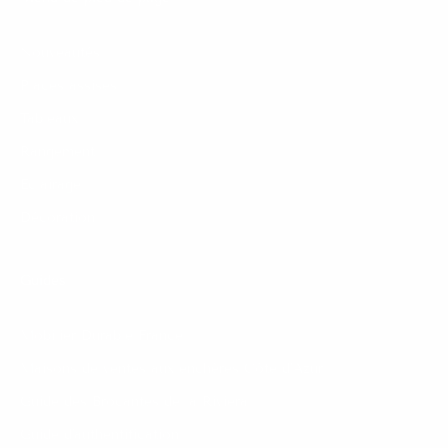
Nouveautés
Places assises
Tableaux
Rangement
Éclairage
Décoration
Guides
Mobilier Durable France
Maisons de ventes aux enchères Côte d’Azur
Guide des Brocantes de la Riviera
Guide d'authentification