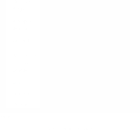
Guides /
Blogs
À propos
de nous
Contact
CONNEXION
Français
Langue
English
Français
Italiano
Panier
Votre panier est vide