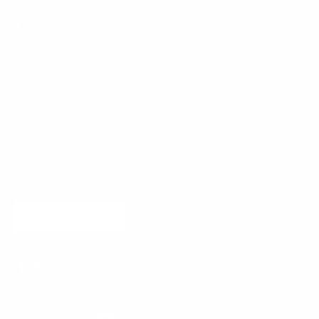
Appuyez
Journal
Contact
Restez inspiré
Recevez les nouveautés et l'inspiration déco personnalisée.
S'INSCRIRE
Monaco (EUR €)
Français