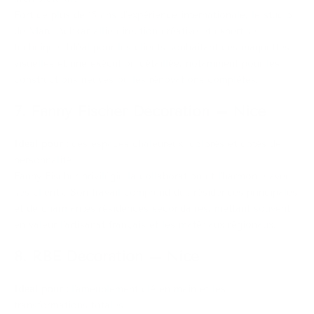
Fort de plus de 15 ans d'expérience internationale, le studio
de Marc Achkar allie direction créative et expertise
technique. Idéal pour les clients souhaitant des maquettes
visuelles et une exécution détaillée, notamment pour les
constructions neuves ou les rénovations complètes.
7. Fanny Fischer Décoration – Nice
Idéal pour :
des espaces chaleureux, colorés et dotés de
personnalité
Fanny Fischer privilégie la collaboration et l'harmonie avec
ses clients. Son travail comprend des résidences principales
et de charmantes résidences secondaires, mettant souvent
en valeur l'artisanat français et les matériaux régionaux.
8. RBE Décoration – Nice
Idéal pour :
l'ameublement clé en main et les
transformations totales