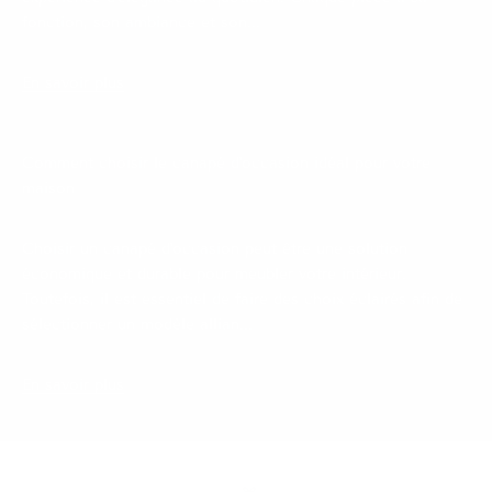
fonction, son ambiance et son...
En savoir plus
Comment choisir le canapé d'occasion idéal pour votre
maison
Choisir un canapé d'occasion peut être une solution
économique et durable pour meubler votre intérieur.
Toutefois, il est essentiel de faire des choix éclairés afin de
sélectionner un modèle allian...
En savoir plus