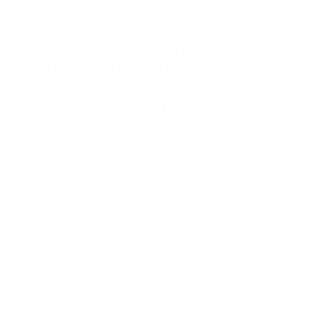
29 mars 2025
Les meilleurs architectes
d'intérieur du sud de la France
et de Monaco : qui choisir pour
votre maison de luxe ?
Vous déménagez dans le sud de la France ou à Monaco ?
Que vous souhaitiez aménager une grande villa à Saint-
Tropez, un appartement avec vue sur la mer à Nice ou un
penthouse moderne à Monte-Carlo, choisir le bon
architecte d'intérieur est essentiel pour donner vie à votre
projet.
Du minimalisme raffiné à l'esprit artistique, la région abrite
des designers de renommée mondiale, spécialisés dans des
intérieurs luxueux reflétant l'élégance et le charme de la
Riviera. Voici notre sélection des
meilleurs designers