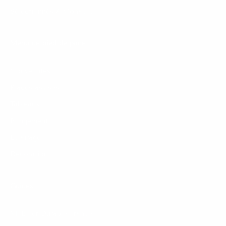
Sélectionnés à Monaco.
Menu de pied de page
Nouveautés
Places assises
Tableaux
Rangement
Éclairage
Décoration
Guides
Mobilier Durable France