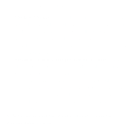
votre recherche de meubles d'occasion :
Meubles Monaco
:
Cette plateforme de référence est
spécialisée dans le mobilier d'occasion haut de gamme
à Monaco et sur la Côte d'Azur. Elle propose une
sélection pointue d'articles de seconde main, facilitant
ainsi la recherche de pièces correspondant à votre style
et à vos besoins.
Réseaux sociaux et groupes communautaires
:
Des
plateformes comme Facebook Marketplace ou les
groupes communautaires locaux peuvent être de
précieuses ressources pour trouver des meubles
d’occasion. En participant à ces communautés, vous
pouvez découvrir des articles proposés par des
particuliers de votre région, souvent à des prix
négociables.
3. Participez aux ventes aux enchères et aux ventes
successorales locales.
Participer aux ventes aux enchères et aux ventes