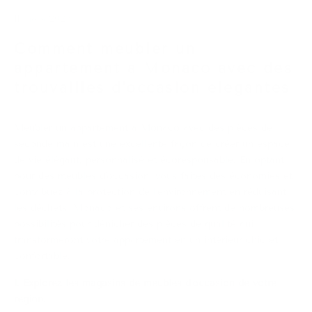
11 mars 2025
Comment meubler un
appartement à Monaco avec des
trouvailles d'occasion élégantes
Meubler un appartement à Monaco avec des pièces de
seconde main est une excellente façon de créer un espace
de vie élégant, personnalisé et écoresponsable.
En optant
pour des meubles d'occasion, vous faites des économies et
contribuez à la protection de l'environnement en réduisant
les déchets.
Monaco et ses environs offrent de nombreuses
possibilités pour dénicher des pièces de qualité qui
transformeront votre appartement en un intérieur chic et
confortable.
1. Explorez les magasins de meubles d'occasion de votre
région.