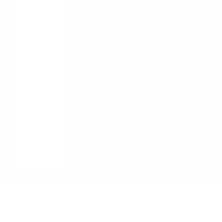
Guides /
Blogs
À propos
de nous
Contact
CONNEXION
Français
Langue
English
Français
Italiano
Panier
Votre panier est vide