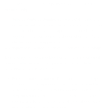
successorales locales peut permettre de découvrir des
meubles uniques :
Salle de Vente de Beaulieu-sur-Mer
:
Cette salle des
ventes permet de découvrir les objets le samedi matin
avant le début des ventes l’après-midi. Une visite
régulière peut vous permettre de dénicher les pièces
idéales pour votre appartement.
4. Adoptez le recyclage créatif et les projets de bricolage
Le recyclage de vieux meubles leur donne non seulement
une nouvelle vie, mais vous permet également de les
personnaliser selon vos goûts :
Personnalisation créative
:
Des projets de bricolage
simples, comme repeindre ou retapisser des meubles,
peuvent transformer des meubles démodés en pièces
élégantes pour votre appartement. Cette approche
apporte une touche personnelle et garantit que votre
espace reflète votre style unique.