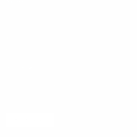
À propos
Notre histoire
Appuyez
Journal
Contact
Restez inspiré
Recevez les nouveautés et l'inspiration déco personnalisée.
S'INSCRIRE