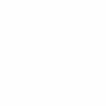
Maisons de ventes aux enchères Côte d’Azur
Guide des Brocantes de la Riviera
Guide d'authentification
Déménager à Monaco
Vendre des meubles Monaco
Recherche / Service de sourcing
The List
Vendez avec nous
Fonctionnement
Notre promesse
FAQ