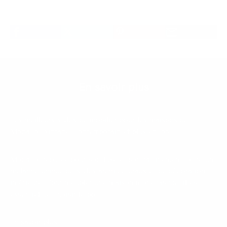
En savoir plus
Les meilleurs styles de mobilier pour les maisons de
Monaco : vintage, contemporain et plus encore
Monaco, réputée pour son luxe et son raffinement, offre un
mélange unique de styles architecturaux et de décoration
intérieure. Pour meubler une maison monégasque, il est
essentiel de choisir le bo...
En savoir plus