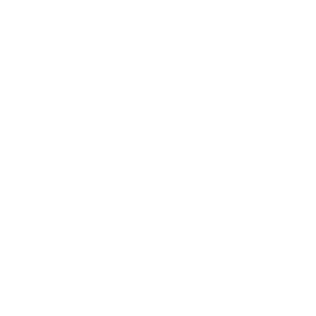
Monaco et la Côte d'Azur voisine abritent plusieurs
boutiques et antiquaires où vous pourrez trouver des
meubles uniques :
La Reine des Abeilles
:
Située à Beausoleil, juste à
l'extérieur de Monaco, cette boutique chaleureuse
propose depuis 2015 une sélection pointue d'articles,
notamment des sacs à main, des chaussures et des
vêtements. Bien que principalement axée sur la mode,
explorer ce type de boutiques peut mener à des
trouvailles inattendues en matière de mobilier.
Riviera Antiquités
:
Fort de plus de 40 ans d'expérience,
ce marchand d'antiquités propose une vaste sélection
d'objets, notamment du mobilier, des tableaux et des
objets d'art. Son expertise vous permettra de dénicher
des pièces uniques qui donneront du cachet à votre
appartement.
2. Utilisez les places de marché en ligne
Les plateformes en ligne peuvent considérablement élargir