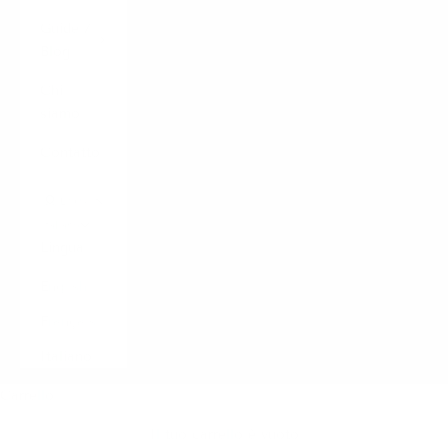
Guide /
Blog
Chi
siamo
Contatto
LOGIN
Italiano
Lingua
English
Français
Italiano
Carrello
Il tuo carrello è vuoto