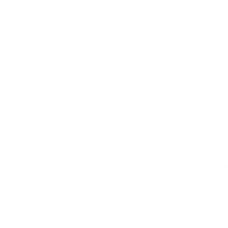
Mobili da esterno di lusso a
Monaco
Ordina
Ordina
In primo piano
Più rilevanti
Best seller
In ordine alfabetico, A-Z
In ordine alfabetico, Z-A
Prezzo crescente
Prezzo decrescente