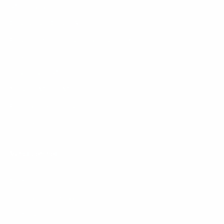
Mobili sostenibili Francia
Case d'asta Costa Azzurra
Guida ai mercatini dell'usato della Riviera
Guida all'autenticazione
Trasferirsi a Monaco
Vendita Mobili Monaco
Cercasi / Servizio di ricerca e fornitura
The List
Vendi con noi
Come funziona
La Nostra Promessa
Domande frequenti