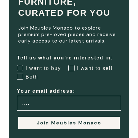
FURNITURE,
Outdoor Bar Stools with
Mirror
CURATED FOR YOU
Cushions
Prezzo scontato
€1.250,00
Prezzo scontato
€550,00
Join Meubles Monaco to explore
premium pre-loved pieces and receive
RISPARMIA 79%
RISPARMIA 54%
early access to our latest arrivals.
Tell us what you’re interested in:
I want to buy
I want to sell
Both
Your email address:
Join Meubles Monaco
Aggiungi al carrello
Aggiungi al carrello