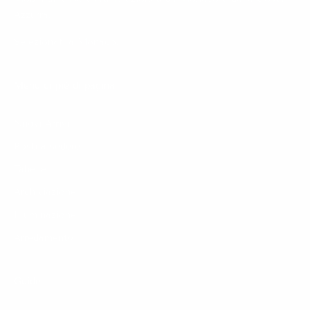
Azzurra.
Selezionati a Monaco.
Menu di piè di pagina
Nuovi Arrivi
Posti a sedere
Tabelle
Archiviazione
Illuminazione
Arredamento
Guide