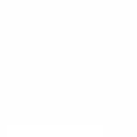
Informazioni su
La nostra storia
Premi
Giornale
Contatto
Rimani ispirato
Ricevi nuovi arrivi e ispirazioni d'arredo selezionate.
ISCRIVITI ALLA NEWSLETTER