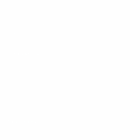
Come funziona
La Nostra Promessa
Domande frequenti
Informazioni su
La nostra storia
Premi
Giornale
Contatto
Rimani ispirato
Ricevi nuovi arrivi e ispirazioni d'arredo selezionate.