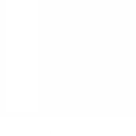
Guide /
Blog
Chi
siamo
Contatto
LOGIN
Italiano
Lingua
English
Français
Italiano
Carrello
Il tuo carrello è vuoto