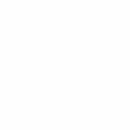
Arredamento
Guide
Mobili sostenibili Francia
Case d'asta Costa Azzurra
Guida ai mercatini dell'usato della Riviera
Guida all'autenticazione
Trasferirsi a Monaco
Vendita Mobili Monaco
Cercasi / Servizio di ricerca e fornitura
The List
Vendi con noi