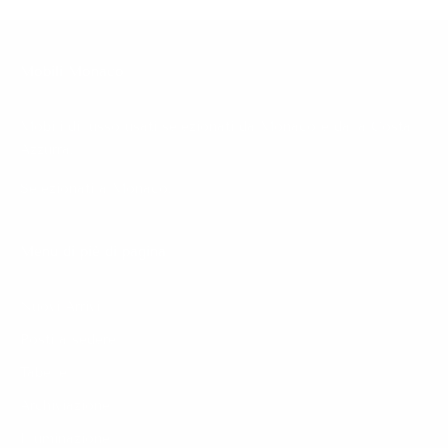
Mobili Monaco
Mobili di lusso usati selezionati da Monaco e dalla Costa
Azzurra.
Selezionati a Monaco.
Menu di piè di pagina
Nuovi Arrivi
Posti a sedere
Tabelle
Archiviazione
Illuminazione