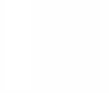
Guide /
Blog
Chi
siamo
Contatto
LOGIN
Italiano
Lingua
English
Français
Italiano
Carrello
Il tuo carrello è vuoto