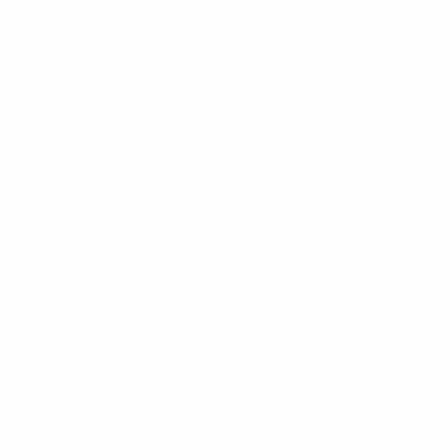
Mobili sostenibili Francia
Case d'asta Costa Azzurra
Guida ai mercatini dell'usato della Riviera
Guida all'autenticazione
Trasferirsi a Monaco
Vendita Mobili Monaco
Cercasi / Servizio di ricerca e fornitura
The List
Vendi con noi
Come funziona
La Nostra Promessa