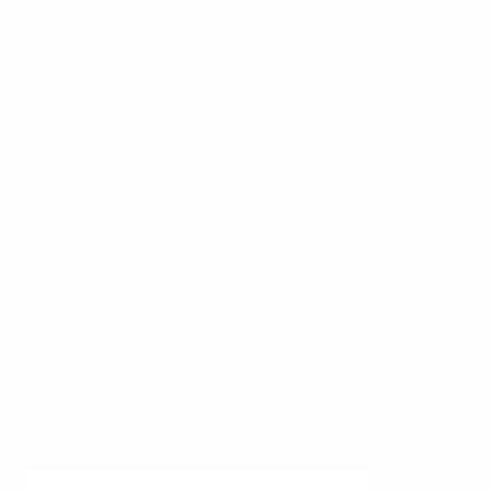
Domande frequenti
Informazioni su
La nostra storia
Premi
Giornale
Contatto
Rimani ispirato
Ricevi nuovi arrivi e ispirazioni d'arredo selezionate.