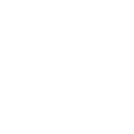
maggiorati o le seccature del mercato al dettaglio.
📍
Dove:
Online (MeublesMonaco.com), con
approvvigionamento e consegna in tutta la regione
2. Brocantes & Vide-Greniers – Tesori
locali (varie città)
La Francia è famosa per i suoi
brocantes (mercatini delle
pulci)
e
i vide-greniers (vendite di stivali)
, e la Costa
Azzurra non fa eccezione.
I posti migliori da esplorare:
Brocante de Nice (Cours Saleya):
un affascinante mercato
con oggetti d'antiquariato, piccoli mobili e opere d'arte
Marché Brocante à Cannes:
scelte di stile in una città
nota per il design
Vide-Greniers ad Antibes e Mentone:
ideali per sorprese
occasionali e mobili per seconde case