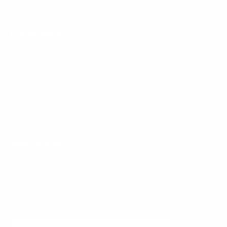
Domande frequenti
Informazioni su
La nostra storia
Premi
Giornale
Contatto
Rimani ispirato
Ricevi nuovi arrivi e ispirazioni d'arredo selezionate.