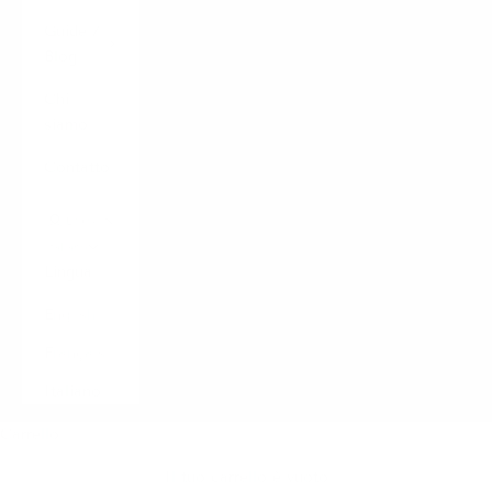
Guide /
Blog
Chi
siamo
Contatto
LOGIN
Italiano
Lingua
English
Français
Italiano
Carrello
Il tuo carrello è vuoto