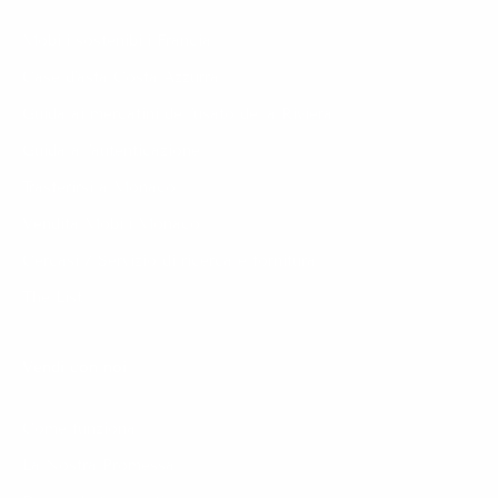
Mobili sostenibili Francia
Case d'asta Costa Azzurra
Guida ai mercatini dell'usato della Riviera
Guida all'autenticazione
Trasferirsi a Monaco
Vendita Mobili Monaco
Cercasi / Servizio di ricerca e fornitura
The List
Vendi con noi
Come funziona
La Nostra Promessa