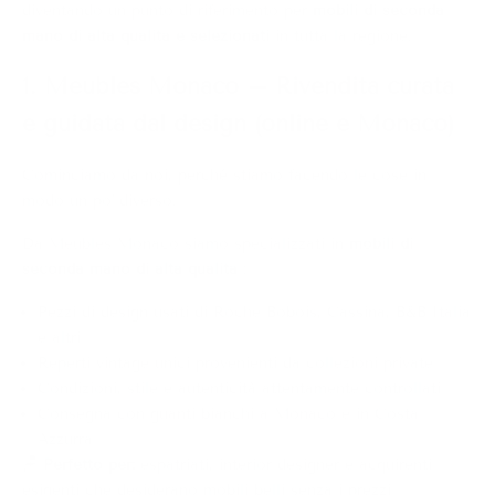
diventando un punto di riferimento per
mobili di seconda
mano di alta qualità e selezionati
in tutta la regione.
1. Meubles Monaco – Rivendita curata
e guidata dal design (online e Monaco)
Cominciamo da noi, perché stiamo facendo le cose in
modo un po' diverso.
Da Meubles Monaco siamo specializzati in
mobili di
seconda mano di alta qualità
:
Pezzi di design usati di Roche Bobois, Cassina, B&B Italia
e altri
Reperti vintage unici provenienti da collezioni private
Condizioni, stile e autenticità attentamente controllati
Consegna con guanti bianchi a Monaco e in Costa
Azzurra
🪑
Perfetto per:
espatriati, interior designer e acquirenti
esigenti che desiderano mobili belli senza i prezzi