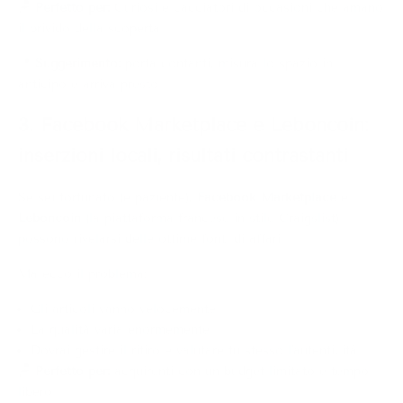
🪑
Perfetto per:
Curiosi e cacciatori di occasioni che amano
il brivido della scoperta
📍
Suggerimento:
porta contanti, misura lo spazio in
anticipo e arriva presto
3. Facebook Marketplace e Leboncoin:
inserzioni locali, risultati contrastanti
Se sei fortunato (e paziente),
Facebook Marketplace
e
Leboncoin
(la piattaforma francese in stile Craigslist)
possono rivelarsi delle ottime fonti di affari.
Ma ecco il problema:
Gli articoli vanno velocemente
La qualità varia enormemente
Dovrai gestire il ritiro e valutare tu stesso l'autenticità
🪑
Perfetto per:
acquirenti con un budget limitato e tempo
libero