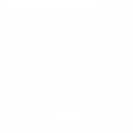
ISCRIVITI ALLA NEWSLETTER
Monaco (EUR €)
Italiano
Paese/Area geografica
Lingua
Francia (EUR €)
English
Italia (EUR €)
Français
Monaco (EUR €)
Italiano
© 2026 - Meubles Monaco