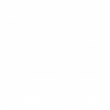
Trasferirsi a Monaco? Ecco come arredare casa spendendo
meno
Monaco è rinomata per il suo stile di vita lussuoso, la sua
architettura mozzafiato e il suo mercato immobiliare di
lusso. Tuttavia, arredare una casa in questa città glamour
non deve necessariame...
Per saperne di più
Cosa sapere prima di acquistare mobili usati in Francia |
Una guida pratica per espatriati e nuovi arrivati a Monaco
Trasferirsi in Francia, o stabilirsi a Monaco, offre molte
opportunità entusiasmanti, tra cui l'arredamento della nuova
casa. Optare per mobili di seconda mano o usati è una