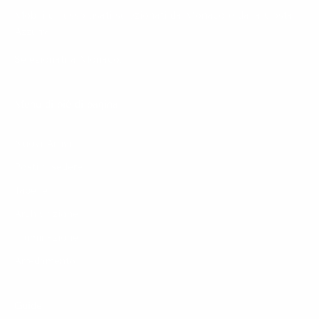
Mobili di lusso usati selezionati da Monaco e dalla Costa
Azzurra.
Selezionati a Monaco.
Menu di piè di pagina
Nuovi Arrivi
Posti a sedere
Tabelle
Archiviazione
Illuminazione
Arredamento
Guide