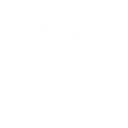
15 apr 2025
I posti migliori dove acquistare
mobili di seconda mano in Costa
Azzurra (e perché siamo uno di
questi)
Che tu stia traslocando in Costa Azzurra, arredando una
nuova proprietà o semplicemente cercando il perfetto pezzo
vintage,
acquistare mobili di seconda mano in Costa
Azzurra
offre una soluzione intelligente, elegante e
sostenibile.
Dai gioielli di design di seconda mano ai tesori da
acquistare nel weekend, il Sud della Francia è ricco di
opportunità. Ecco la nostra guida ai posti migliori dove fare
shopping, e il motivo per cui
Meubles Monaco
sta